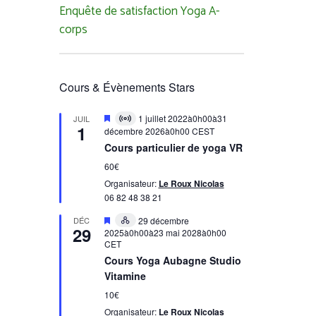
Enquête de satisfaction Yoga A-
corps
Cours & Évènements Stars
Mis
1 juillet 2022à0h00
à
31
JUIL
Virtual
1
en
décembre 2026à0h00
CEST
évènement
avant
Cours particulier de yoga VR
60€
Organisateur:
Le Roux Nicolas
06 82 48 38 21
Mis
DÉC
29 décembre
Hybrid
29
en
2025à0h00
à
23 mai 2028à0h00
évènement
avant
CET
Cours Yoga Aubagne Studio
Vitamine
10€
Organisateur:
Le Roux Nicolas