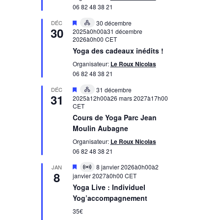
06 82 48 38 21
Mis
DÉC
30 décembre
Hybrid
30
en
2025à0h00
à
31 décembre
évènement
avant
2026à0h00
CET
Yoga des cadeaux inédits !
Organisateur:
Le Roux Nicolas
06 82 48 38 21
Mis
DÉC
31 décembre
Hybrid
31
en
2025à12h00
à
26 mars 2027à17h00
évènement
avant
CET
Cours de Yoga Parc Jean
Moulin Aubagne
Organisateur:
Le Roux Nicolas
06 82 48 38 21
Mis
8 janvier 2026à0h00
à
2
JAN
Virtual
8
en
janvier 2027à0h00
CET
évènement
avant
Yoga Live : Individuel
Yog’accompagnement
35€