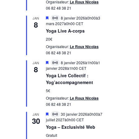
Organisateur:
Le Roux Nicolas
06 82 48 38 21
Mis
8 janvier 2026à0h00
à
3
JAN
Virtual
8
en
mars 2027à0h00
CET
évènement
avant
Yoga Live A-corps
20€
Organisateur:
Le Roux Nicolas
06 82 48 38 21
Mis
8 janvier 2026à1h00
à
1
JAN
Virtual
8
en
janvier 2028à1h00
CET
évènement
avant
Yoga Live Collectif :
Yog’accompagnement
5€
Organisateur:
Le Roux Nicolas
06 82 48 38 21
Mis
30 janvier 2026à0h00
à
7
JAN
Virtual
30
en
juillet 2027à0h00
CET
évènement
avant
Yoga – Exclusivité Web
Gratuit