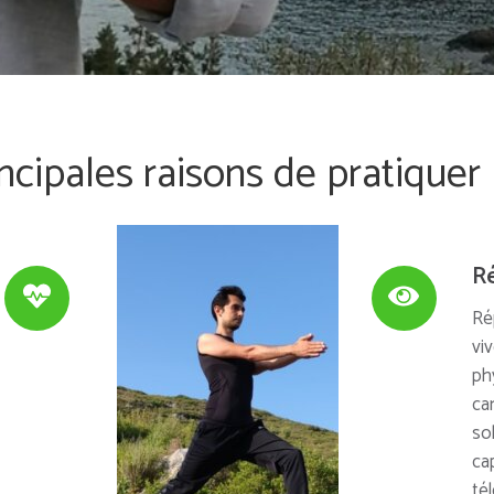
ncipales raisons de pratiquer
Ré
Ré
vi
ph
can
sol
cap
té