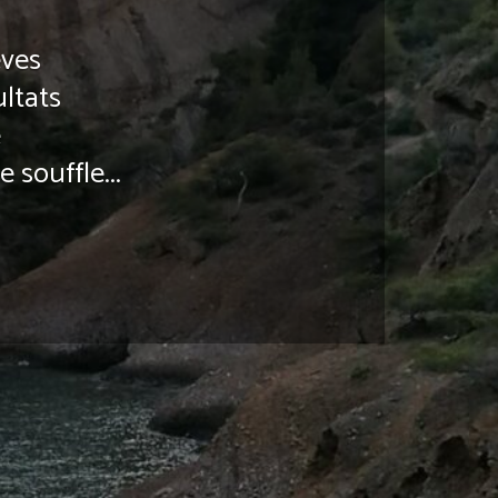
èves
ltats
e
 souffle...