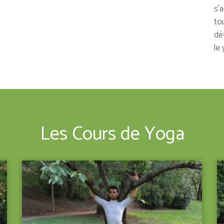
s’
to
déf
le
Les Cours de Yoga
VOIR LE DÉTAIL