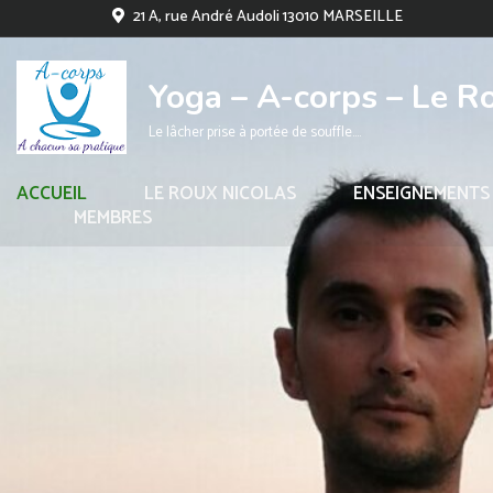
21 A, rue André Audoli 13010 MARSEILLE
Yoga – A-corps – Le R
Le lâcher prise à portée de souffle….
ACCUEIL
LE ROUX NICOLAS
ENSEIGNEMENTS
MEMBRES