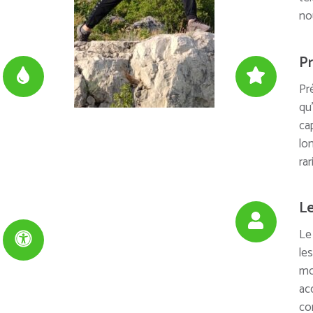
no
Pr
Pr
qu
ca
lo
ra
Le
Le
le
mo
ac
co