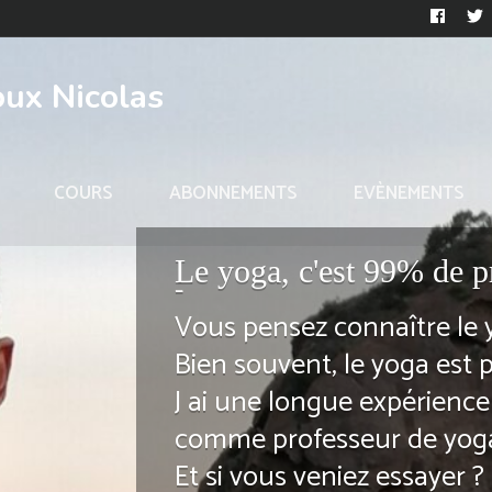
oux Nicolas
COURS
ABONNEMENTS
EVÈNEMENTS
Le yoga, c'est 99% de p
-
Vous pensez connaître le 
Bien souvent, le yoga est 
J ai une longue expérience
comme professeur de yoga
Et si vous veniez essayer ?