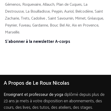
Gémenos, Roquevaire, Allauch, Plan de Cuques, La
Destrousse, La Bouilladisse, Peypin, Auriol, Belcodène, Saint
Zacharie, Trets, Cadolive , Saint Savournin, Mimet, Gréasque,
Peynier, Fuveau, Gardanne, Bouc Bel Air, Aix en Provence,
Marseille.
S’abonner à la newsletter A-corps
A Propos de Le Roux Nicolas
Enseignant et professeur de yoga
diplômé depuis plus de
23 ans je mets à votre disposition en abonnements, des
cours, des lives, des tutos, des ateliers, des stages.