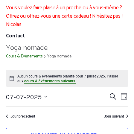
Vous voulez faire plaisir à un proche ou à vous-même ?
Offrez ou offrez-vous une carte cadeau ! N’hésitez pas !
Nicolas
Contact
Yoga nomade
Cours & Évènements
Yoga nomade
Aucun cours & évènements planifié pour 7 juillet 2025. Passer
Notice
aux
cours & évènements suivants
.
Recher
Nav
07-07-2025
RECHERC
JOUR
et
de
Sélectionnez
navigat
vue
une
de
Jour précédent
Jour suivant
évè
date.
vues