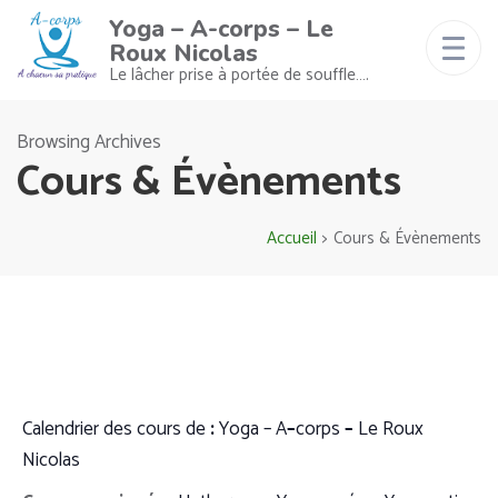
Yoga – A-corps – Le
Roux Nicolas
Le lâcher prise à portée de souffle….
Browsing Archives
Cours & Évènements
Accueil
>
Cours & Évènements
Calendrier
des
cours
de
:
Yoga
– A
–
co
rps
–
Le
Roux
Nicolas