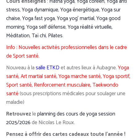
Cours enseignés
:
Hatha yoga
,
Yoga coréen
,
Yoga anti
stress
,
Yoga dynamique
,
Yoga énergétique
,
Yoga sur
chaise
,
Yoga fast yoga
,
Yoga yog’ martial
,
Yoga good
morning
,
Yoga self défense
,
Yoga réalité virtuelle,
Méditation
,
Taï chi
,
Pilates
.
Info : Nouvelles activités professionnelles dans le cadre
de Sport santé.
Nouveau à la
salle ETKD
et autres lieux à Aubagne.
Yoga
santé, Art martial santé, Yoga marche santé, Yoga sportif,
Sport santé, Renforcement musculaire, Taekwondo
santé
(sous prescriptions médicales pour soulager une
maladie)
Retrouvez
le
planning des cours de yoga session
2025/2026
de Nicolas Le Roux.
Pensez à offrir des cartes cadeaux toute l’année !