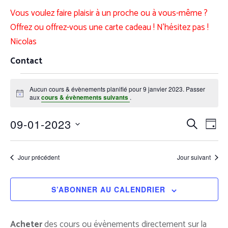
Vous voulez faire plaisir à un proche ou à vous-même ?
Offrez ou offrez-vous une carte cadeau ! N’hésitez pas !
Nicolas
Contact
Aucun cours & évènements planifié pour 9 janvier 2023. Passer
Notice
aux
cours & évènements suivants
.
Recher
Nav
09-01-2023
RECHERC
JOUR
et
de
Sélectionnez
navigat
vue
une
de
Jour précédent
Jour suivant
évè
date.
vues
Cours
S’ABONNER AU CALENDRIER
&
Évènem
Acheter
des cours ou évènements directement sur la