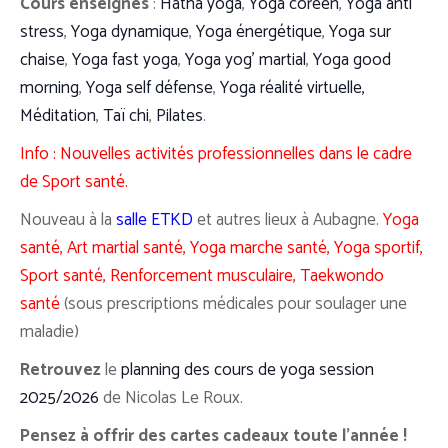
Cours enseignés
:
Hatha yoga
,
Yoga coréen
,
Yoga anti
stress
,
Yoga dynamique
,
Yoga énergétique
,
Yoga sur
chaise
,
Yoga fast yoga
,
Yoga yog’ martial
,
Yoga good
morning
,
Yoga self défense
,
Yoga réalité virtuelle,
Méditation
,
Taï chi
,
Pilates
.
Info : Nouvelles activités professionnelles dans le cadre
de Sport santé.
Nouveau à la
salle ETKD
et autres lieux à Aubagne.
Yoga
santé, Art martial santé, Yoga marche santé, Yoga sportif,
Sport santé, Renforcement musculaire, Taekwondo
santé
(sous prescriptions médicales pour soulager une
maladie)
Retrouvez
le
planning des cours de yoga session
2025/2026
de Nicolas Le Roux.
Pensez à offrir des cartes cadeaux toute l’année !