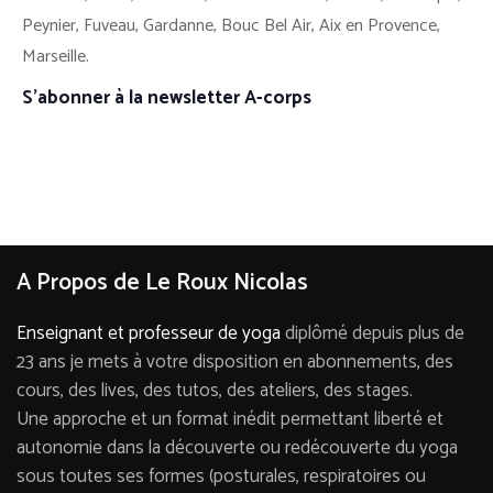
Peynier, Fuveau, Gardanne, Bouc Bel Air, Aix en Provence,
Marseille.
S’abonner à la newsletter A-corps
A Propos de Le Roux Nicolas
Enseignant et professeur de yoga
diplômé depuis plus de
23 ans je mets à votre disposition en abonnements, des
cours, des lives, des tutos, des ateliers, des stages.
Une approche et un format inédit permettant liberté et
autonomie dans la découverte ou redécouverte du yoga
sous toutes ses formes (posturales, respiratoires ou