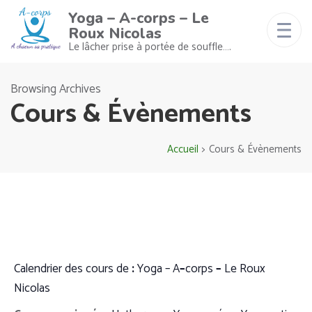
Yoga – A-corps – Le
Roux Nicolas
Le lâcher prise à portée de souffle….
Browsing Archives
Cours & Évènements
Accueil
>
Cours & Évènements
Calendrier
des
cours
de
:
Yoga
– A
–
co
rps
–
Le
Roux
Nicolas