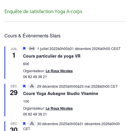
Enquête de satisfaction Yoga A-corps
Cours & Évènements Stars
Mis
1 juillet 2022à0h00
à
31 décembre 2026à0h00
CEST
JUIL
Virtual
1
en
évènement
Cours particulier de yoga VR
avant
60€
Organisateur:
Le Roux Nicolas
06 82 48 38 21
Mis
DÉC
29 décembre 2025à0h00
à
23 mai 2028à0h00
CET
Hybrid
29
en
évènement
Cours Yoga Aubagne Studio Vitamine
avant
10€
Organisateur:
Le Roux Nicolas
06 82 48 38 21
Mis
DÉC
30 décembre 2025à0h00
à
31 décembre 2026à0h00
Hybrid
30
en
CET
évènement