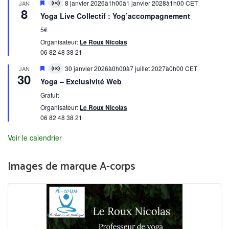
Mis
8 janvier 2026à1h00
à
1 janvier 2028à1h00
CET
JAN
Virtual
8
en
évènement
Yoga Live Collectif : Yog’accompagnement
avant
5€
Organisateur:
Le Roux Nicolas
06 82 48 38 21
Mis
30 janvier 2026à0h00
à
7 juillet 2027à0h00
CET
JAN
Virtual
30
en
évènement
Yoga – Exclusivité Web
avant
Gratuit
Organisateur:
Le Roux Nicolas
06 82 48 38 21
Voir le calendrier
Images de marque A-corps