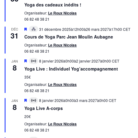
avant
Yoga des cadeaux inédits !
Organisateur:
Le Roux Nicolas
06 82 48 38 21
Mis
DÉC
31 décembre 2025à12h00
à
26 mars 2027à17h00
CET
Hybrid
31
en
évènement
Cours de Yoga Parc Jean Moulin Aubagne
avant
Organisateur:
Le Roux Nicolas
06 82 48 38 21
Mis
8 janvier 2026à0h00
à
2 janvier 2027à0h00
CET
JAN
Virtual
8
en
évènement
Yoga Live : Individuel Yog’accompagnement
avant
35€
Organisateur:
Le Roux Nicolas
06 82 48 38 21
Mis
8 janvier 2026à0h00
à
3 mars 2027à0h00
CET
JAN
Virtual
8
en
évènement
Yoga Live A-corps
avant
20€
Organisateur:
Le Roux Nicolas
06 82 48 38 21