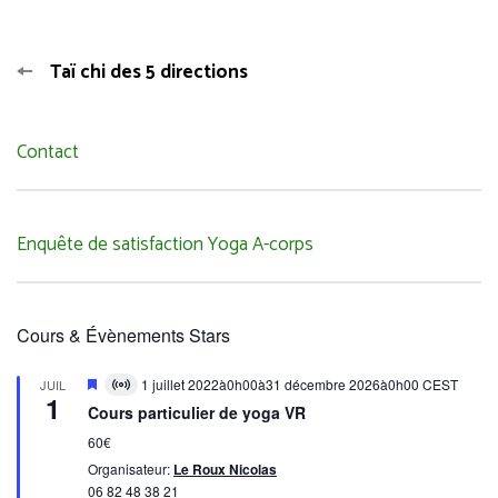
Taï chi des 5 directions
Contact
Enquête de satisfaction Yoga A-corps
Cours & Évènements Stars
Mis
1 juillet 2022à0h00
à
31 décembre 2026à0h00
CEST
JUIL
Virtual
1
en
évènement
Cours particulier de yoga VR
avant
60€
Organisateur:
Le Roux Nicolas
06 82 48 38 21