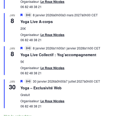
Organisateur:
Le Roux Nicolas
06 82 48 38 21
Mis
8 janvier 2026à0h00
à
3 mars 2027à0h00
CET
JAN
Virtual
8
en
évènement
Yoga Live A-corps
avant
20€
Organisateur:
Le Roux Nicolas
06 82 48 38 21
Mis
8 janvier 2026à1h00
à
1 janvier 2028à1h00
CET
JAN
Virtual
8
en
évènement
Yoga Live Collectif : Yog’accompagnement
avant
5€
Organisateur:
Le Roux Nicolas
06 82 48 38 21
Mis
30 janvier 2026à0h00
à
7 juillet 2027à0h00
CET
JAN
Virtual
30
en
évènement
Yoga – Exclusivité Web
avant
Gratuit
Organisateur:
Le Roux Nicolas
06 82 48 38 21