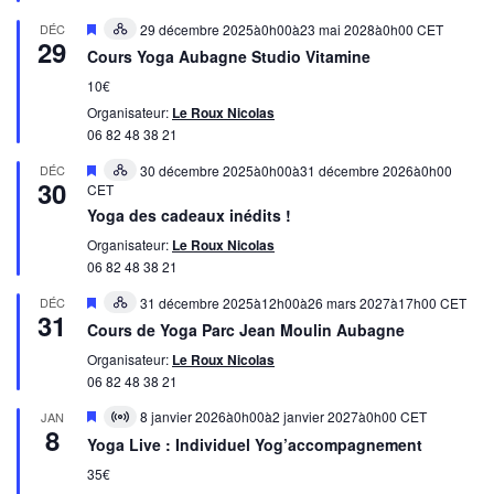
Mis
DÉC
29 décembre 2025à0h00
à
23 mai 2028à0h00
CET
Hybrid
29
en
évènement
Cours Yoga Aubagne Studio Vitamine
avant
10€
Organisateur:
Le Roux Nicolas
06 82 48 38 21
Mis
DÉC
30 décembre 2025à0h00
à
31 décembre 2026à0h00
Hybrid
30
en
CET
évènement
avant
Yoga des cadeaux inédits !
Organisateur:
Le Roux Nicolas
06 82 48 38 21
Mis
DÉC
31 décembre 2025à12h00
à
26 mars 2027à17h00
CET
Hybrid
31
en
évènement
Cours de Yoga Parc Jean Moulin Aubagne
avant
Organisateur:
Le Roux Nicolas
06 82 48 38 21
Mis
8 janvier 2026à0h00
à
2 janvier 2027à0h00
CET
JAN
Virtual
8
en
évènement
Yoga Live : Individuel Yog’accompagnement
avant
35€