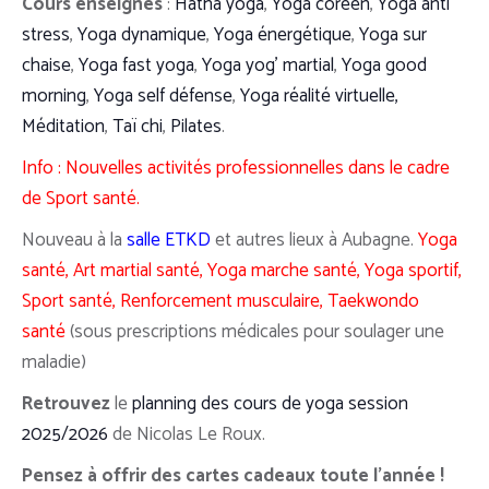
Cours enseignés
:
Hatha yoga
,
Yoga coréen
,
Yoga anti
stress
,
Yoga dynamique
,
Yoga énergétique
,
Yoga sur
chaise
,
Yoga fast yoga
,
Yoga yog’ martial
,
Yoga good
morning
,
Yoga self défense
,
Yoga réalité virtuelle,
Méditation
,
Taï chi
,
Pilates
.
Info : Nouvelles activités professionnelles dans le cadre
de Sport santé.
Nouveau à la
salle ETKD
et autres lieux à Aubagne.
Yoga
santé, Art martial santé, Yoga marche santé, Yoga sportif,
Sport santé, Renforcement musculaire, Taekwondo
santé
(sous prescriptions médicales pour soulager une
maladie)
Retrouvez
le
planning des cours de yoga session
2025/2026
de Nicolas Le Roux.
Pensez à offrir des cartes cadeaux toute l’année !