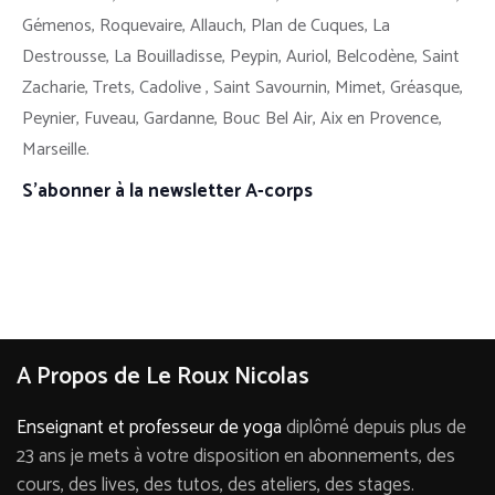
Gémenos, Roquevaire, Allauch, Plan de Cuques, La
Destrousse, La Bouilladisse, Peypin, Auriol, Belcodène, Saint
Zacharie, Trets, Cadolive , Saint Savournin, Mimet, Gréasque,
Peynier, Fuveau, Gardanne, Bouc Bel Air, Aix en Provence,
Marseille.
S’abonner à la newsletter A-corps
A Propos de Le Roux Nicolas
Enseignant et professeur de yoga
diplômé depuis plus de
23 ans je mets à votre disposition en abonnements, des
cours, des lives, des tutos, des ateliers, des stages.