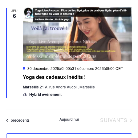
JEU
6
Mis
30 décembre 2025à0h00
à
31 décembre 2026à0h00
CET
en
Yoga des cadeaux inédits !
avant
Marseille
21 A, rue André Audoli, Marseille
Hybrid évènement
COURS & ÉV
Aujourd’hui
SUIVANTS
Cours & Évènements
précédents