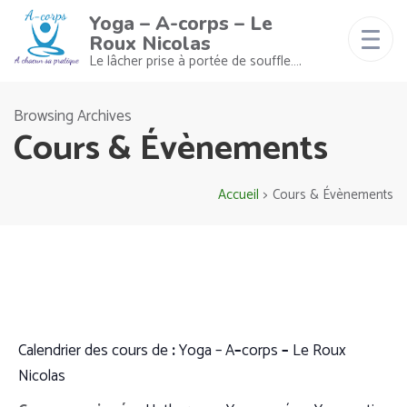
Yoga – A-corps – Le
Roux Nicolas
Le lâcher prise à portée de souffle….
Browsing Archives
Cours & Évènements
Accueil
>
Cours & Évènements
Calendrier
des
cours
de
:
Yoga
– A
–
co
rps
–
Le
Roux
Nicolas