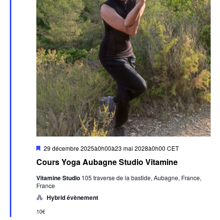
Mis
29 décembre 2025à0h00
à
23 mai 2028à0h00
CET
en
Cours Yoga Aubagne Studio Vitamine
avant
Vitamine Studio
105 traverse de la bastide, Aubagne, France,
France
Hybrid évènement
10€